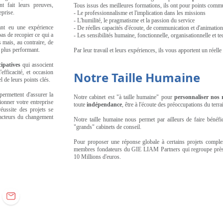
t fait leurs preuves,
Tous issus des meilleures formations, ils ont pour points comm
eprise.
- Le professionnalisme et l'implication dans les missions
- L'humilité, le pragmatisme et la passion du service
yant eu une expérience
- De réelles capacités d'écoute, de communication et d'animation
pas de recopier ce qui a
- Les sensibilités humaine, fonctionnelle, organisationnelle et t
s mais, au contraire, de
 plus performant.
Par leur travail et leurs expériences, ils vous apportent un réelle
cipatives
qui associent
efficacité, et occasion
Notre Taille Humaine
l de leurs points clés.
permettent d'assurer la
Notre cabinet est "à taille humaine" pour
personnaliser nos r
ionner votre entreprise
toute
indépendance
, être à l'écoute des préoccupations du terra
éussite des projets se
s acteurs du changement
Notre taille humaine nous permet par ailleurs de faire bénéfic
"grands" cabinets de conseil.
Pour proposer une réponse globale à certains projets compl
membres fondateurs du GIE LIAM Partners qui regroupe près 
10 Millions d'euros.