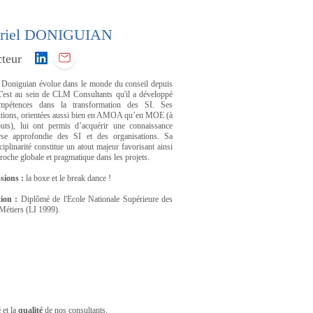
riel DONIGUIAN
cteur
 Doniguian évolue dans le monde du conseil depuis
'est au sein de CLM Consultants qu'il a développé
mpétences dans la transformation des SI. Ses
ntions, orientées aussi bien en AMOA qu’en MOE (à
uts), lui ont permis d’acquérir une connaissance
rse approfondie des SI et des organisations. Sa
ciplinarité constitue un atout majeur favorisant ainsi
roche globale et pragmatique dans les projets.
sions :
la boxe et le break dance !
ion :
Diplômé de l'Ecole Nationale Supérieure des
 Métiers (LI 1999).
é
et la
qualité
de nos consultants.