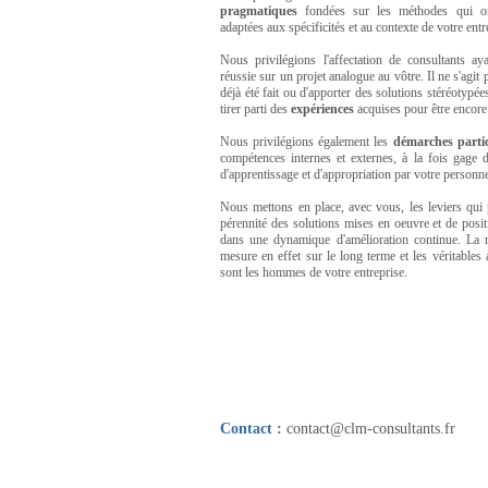
pragmatiques
fondées sur les méthodes qui on
adaptées aux spécificités et au contexte de votre entr
Nous privilégions l'affectation de consultants a
réussie sur un projet analogue au vôtre. Il ne s'agit 
déjà été fait ou d'apporter des solutions stéréotypée
tirer parti des
expériences
acquises pour être encore
Nous privilégions également les
démarches parti
compétences internes et externes, à la fois gage d'
d'apprentissage et d'appropriation par votre personne
Nous mettons en place, avec vous, les leviers qui 
pérennité des solutions mises en oeuvre et de posit
dans une dynamique d'amélioration continue. La r
mesure en effet sur le long terme et les véritable
sont les hommes de votre entreprise.
Contact :
contact@clm-consultants.fr