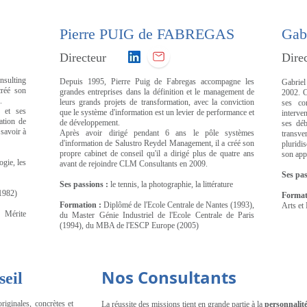
Pierre PUIG de FABREGAS
Gab
Directeur
Dire
nsulting
Depuis 1995, Pierre Puig de Fabregas accompagne les
Gabriel
créé son
grandes entreprises dans la définition et le management de
2002. C
.
leurs grands projets de transformation, avec la conviction
ses co
 et ses
que le système d'information est un levier de performance et
interve
ation de
de développement.
ses déb
 savoir à
Après avoir dirigé pendant 6 ans le pôle systèmes
transve
d'information de Salustro Reydel Management, il a créé son
pluridis
propre cabinet de conseil qu'il a dirigé plus de quatre ans
son app
ogie, les
avant de rejoindre CLM Consultants en 2009.
Ses pas
Ses passions :
le tennis, la photographie, la littérature
(1982)
Format
Formation :
Diplômé de l'Ecole Centrale de Nantes (1993),
Arts et
u Mérite
du Master Génie Industriel de l'Ecole Centrale de Paris
(1994), du MBA de l'ESCP Europe (2005)
Nos Consultants
eil
riginales, concrètes et
La réussite des missions tient en grande partie à la
personnalit