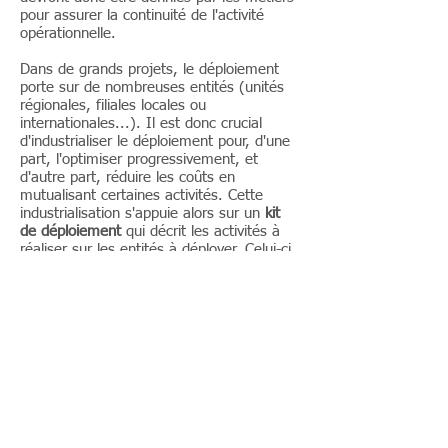
pour assurer la continuité de l'activité
opérationnelle.
Dans de grands projets, le déploiement
porte sur de nombreuses entités (unités
régionales, filiales locales ou
internationales...). Il est donc crucial
d'industrialiser le déploiement pour, d'une
part, l'optimiser progressivement, et
d'autre part, réduire les coûts en
mutualisant certaines activités. Cette
industrialisation s'appuie alors sur un
kit
de déploiement
qui décrit les activités à
réaliser sur les entités à déployer. Celui-ci
fait idéalement l'objet d'une co-
construction entre les équipes du
programme "central" et celles d'une entité
"pilote".
Nos domaines d'intervention / livrables
:
stratégie de migration / guide
d'assainissement / modalités de collecte
gouvernance des données
matrice de droits d'accès / analyse de