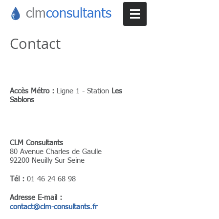
clm
consultants
Contact
Plan du Site :
Accès Métro :
Ligne 1 - Station
Les
Sablons
Coordonnées :
CLM Consultants
80 Avenue Charles de Gaulle
92200 Neuilly Sur Seine
Tél :
01 46 24 68 98
Adresse E-mail :
contact@clm-consultants
.fr